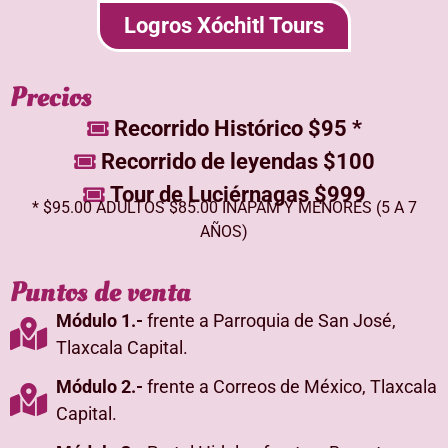
Logros Xóchitl Tours
Precios
Recorrido Histórico $95 *
Recorrido de leyendas $100
Tour de Luciérnagas $999
* $95.00 ADULTOS $85.00 INAPAM Y MENORES (5 A 7
AÑOS)
Puntos de venta
Módulo 1.-
frente a Parroquia de San José,
Tlaxcala Capital.
Módulo 2.-
frente a Correos de México, Tlaxcala
Capital.